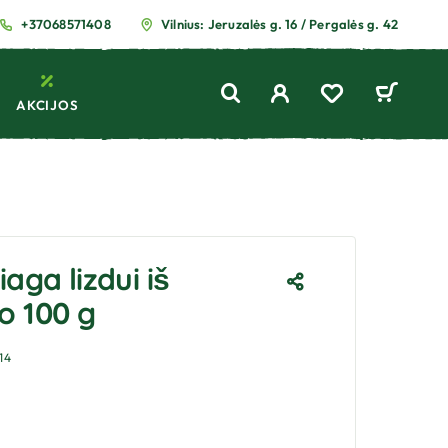
+37068571408
Vilnius: Jeruzalės g. 16 / Pergalės g. 42
AKCIJOS
aga lizdui iš
 100 g
14