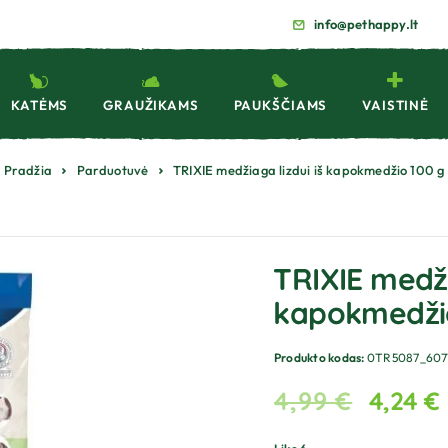
info@pethappy.lt
KATĖMS
GRAUŽIKAMS
PAUKŠČIAMS
VAISTINĖ
Pradžia
Parduotuvė
TRIXIE medžiaga lizdui iš kapokmedžio 100 g
TRIXIE medži
kapokmedžio
Produkto kodas:
0TR5087_607
4,99
€
4,24
€