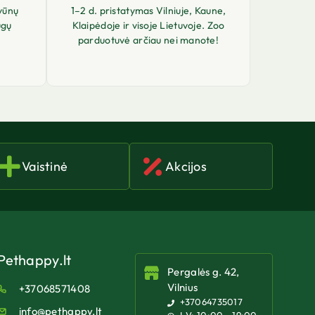
vūnų
1–2 d. pristatymas Vilniuje, Kaune,
ugų
Klaipėdoje ir visoje Lietuvoje. Zoo
parduotuvė arčiau nei manote!
Vaistinė
Akcijos
Pethappy.lt
Pergalės g. 42,
Vilnius
+37068571408
+37064735017
info@pethappy.lt