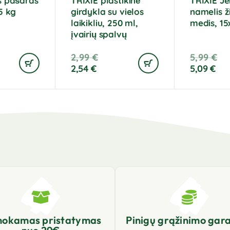
s pašaras
TRIXIE plastikinė
TRIXIE Je
5 kg
girdykla su vielos
namelis 
laikikliu, 250 ml,
medis, 15
įvairių spalvų
2,99
€
5,99
€
2,54
€
5,09
€
okamas pristatymas
Pinigų grąžinimo gara