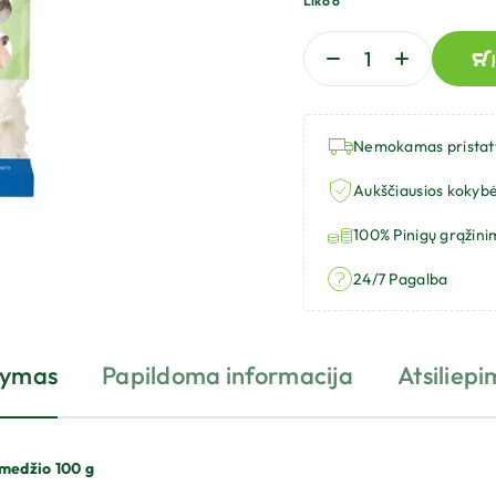
Liko 6
Nemokamas prista
Aukščiausios kokybė
100% Pinigų grąžini
24/7 Pagalba
šymas
Papildoma informacija
Atsiliepi
kmedžio 100 g