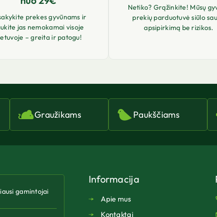
nuo 29€
Netiko? Grąžinkite! Mūsų gy
sakykite prekes gyvūnams ir
prekių parduotuvė siūlo sa
ukite jas nemokamai visoje
apsipirkimą be rizikos.
ietuvoje – greita ir patogu!
Graužikams
Paukščiams
Informacija
riausi gamintojai
Apie mus
Kontaktai