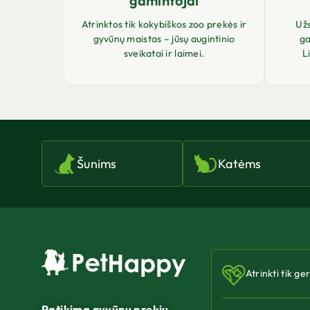
gamintojai
Atrinktos tik kokybiškos zoo prekės ir
Už
gyvūnų maistas – jūsų augintinio
ga
sveikatai ir laimei.
L
Šunims
Katėms
Atrinkti tik ge
Patikima gyvūnų prekių