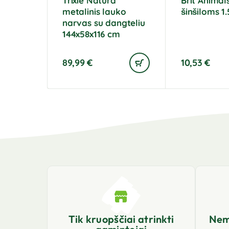
Trixie Natura
Brit Animal
metalinis lauko
šinšiloms 1.
narvas su dangteliu
144x58x116 cm
89,99
€
10,53
€
Tik kruopščiai atrinkti
Nem