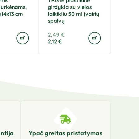
rrik
TRIXIE plastikinė
žiurkėnams,
girdykla su vielos
x14x13 cm
laikikliu 50 ml įvairių
spalvų
2,49
€
2,12
€
ntija
Ypač greitas pristatymas