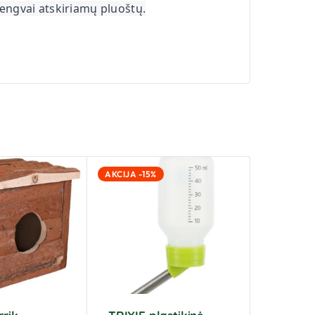
lengvai atskiriamų pluoštų.
AKCIJA -15%