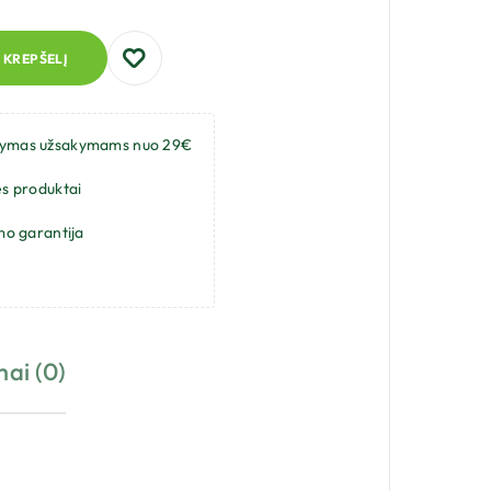
Į KREPŠELĮ
tymas užsakymams nuo 29€
s produktai
mo garantija
mai (0)