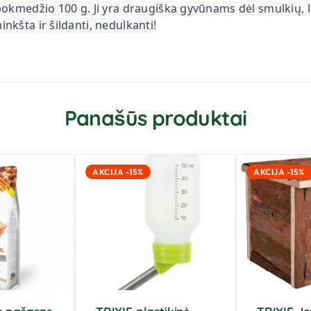
apokmedžio 100 g. Ji yra draugiška gyvūnams dėl smulkių, 
nkšta ir šildanti, nedulkanti!
Panašūs produktai
AKCIJA -15%
AKCIJA -15%