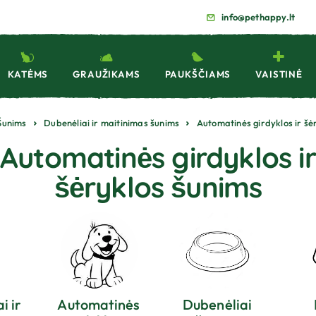
info@pethappy.lt
KATĖMS
GRAUŽIKAMS
PAUKŠČIAMS
VAISTINĖ
Šunims
Dubenėliai ir maitinimas šunims
Automatinės girdyklos ir šė
Automatinės girdyklos ir
šėryklos šunims
i ir
Automatinės
Dubenėliai