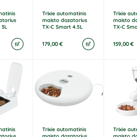
matinis
Trixie automatinis
Trixie au
atorius
maisto dozatorius
maisto do
 3L
TX-C Smart 4.5L
TX-C Sma
179,00
€
159,00
€
matinis
Trixie automatinis
Trixie au
atorius
maisto dozatorius
maisto do