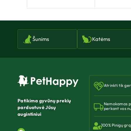
Šunims
Katėms
Atrinkti tik ge
Patikima gyvūnų prekių
Nemokamas pr
parduotuvė Jūsų
perkant vos n
augintiniui
100% Pinigų grą