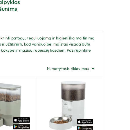
alpyklos
šunims
ikrinti patogų, reguliuojamą ir higienišką maitinimą
 ir užtikrinti, kad vanduo bei maistas visada būtų
 kokybė ir mažiau rūpesčių kasdien. Pasirūpinkite
Numatytasis rikiavimas