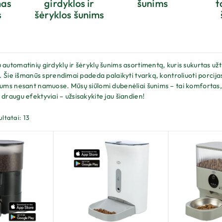
mas
girdyklos ir
šunims
t
s
šėryklos šunims
 automatinių girdyklų ir šėryklų šunims asortimentą, kuris sukurtas užt
i. Šie išmanūs sprendimai padeda palaikyti tvarką, kontroliuoti porcijas
jums nesant namuose. Mūsų siūlomi dubenėliai šunims – tai komfortas,
 draugu efektyviai – užsisakykite jau šiandien!
ultatai: 13