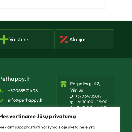
Vaistinė
Akcijos
Pethappy.lt
Pergalės g. 42,
Vilnius
+37068571408
+37064735017
info@pethappy.lt
I-V: 10:00 - 19:00
VI: 10:00 - 17:00
VII: Nedirbame
Mes vertiname Jūsų privatumą
Siekiant supaprastinti naršymą šioje svetainėje yra
Jeruzalės g. 16,