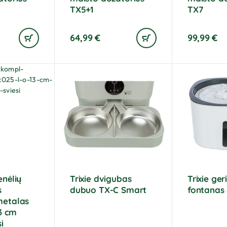
TX5+1
TX7
64,99
€
99,99
€
nėlių
Trixie dvigubas
Trixie ge
s
dubuo TX-C Smart
fontanas 
metalas
13 cm
i