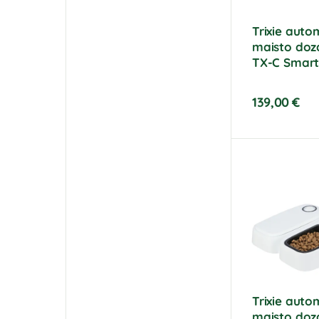
Trixie auto
maisto doz
TX-C Smart
139,00
€
Trixie auto
maisto doz