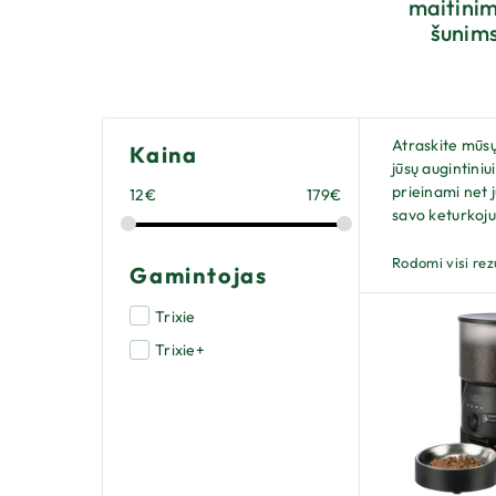
maitini
šunim
Atraskite mūsų
Kaina
jūsų augintiniu
prieinami net 
12
€
179
€
savo keturkoju
Rodomi visi rez
Gamintojas
Trixie
Trixie+