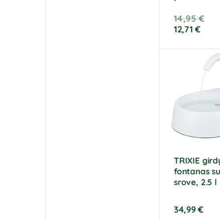
14,95
€
12,71
€
TRIXIE gird
fontanas su
srove, 2.5 l
34,99
€