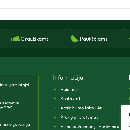
Graužikams
Paukščiams
Informacija
riausi gamintojai
Apie mus
Kontaktai
istatymas
uo 29€
Apsipirkimo taisyklės
Prekių pristatymas
žinimo garantija
Asmens Duomenų Tvarkymas