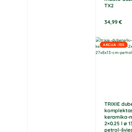
TX2
34,99
€
AKCIJA -15%
TRIXIE dube
komplekta
keramika-
2×0.25 l ø 
petrol-švies