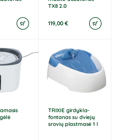
TX8 2.0
119,00
€
riamasis
TRIXIE girdykla-
gėlė
fontanas su dviejų
srovių plastmasė 1 l