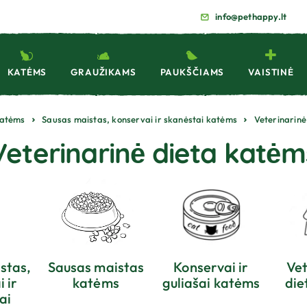
info@pethappy.lt
KATĖMS
GRAUŽIKAMS
PAUKŠČIAMS
VAISTINĖ
atėms
Sausas maistas, konservai ir skanėstai katėms
Veterinarinė
Veterinarinė dieta katėm
stas,
Sausas maistas
Konservai ir
Vet
 ir
katėms
guliašai katėms
die
ai