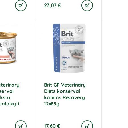
23,07
€
eterinary
Brit GF Veterinary
servai
Diets konservai
nkstų
katėms Recovery
palaikyti
12x85g
17,60
€