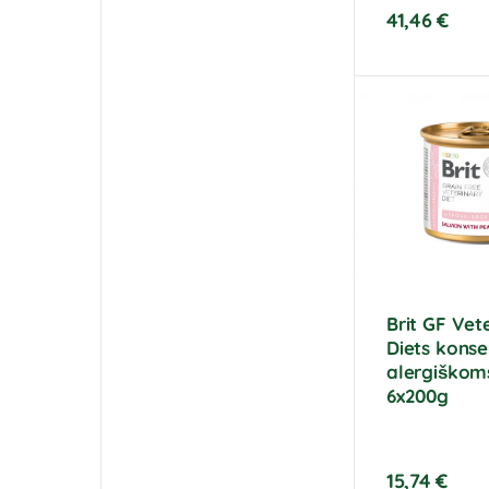
41,46
€
Brit GF Vet
Diets konse
alergiškom
6x200g
15,74
€