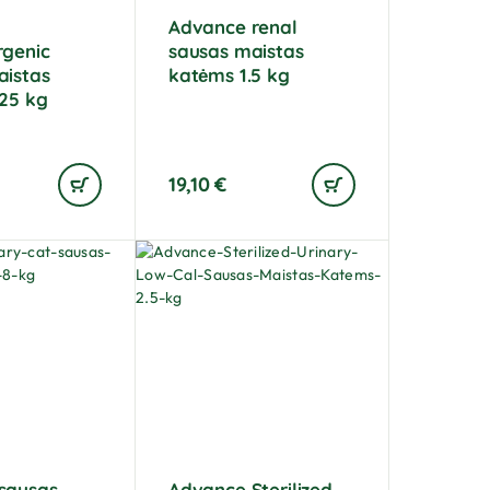
Advance renal
rgenic
sausas maistas
aistas
katėms 1.5 kg
,25 kg
19,10
€
sausas
Advance Sterilized