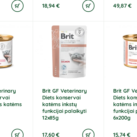
18,94
€
49,87
€
erinary
Brit GF Veterinary
Brit GF V
rvai
Diets konservai
Diets kon
s katėms
katėms inkstų
katėms i
funkcijai palaikyti
funkcijai 
12x85g
6x200g
17,60
€
15,74
€