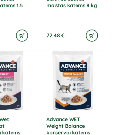
atėms 1.5
maistas katėms 8 kg
72,48
€
 Wet
Advance WET
at
Weight Balance
i katėms
konservai katėms