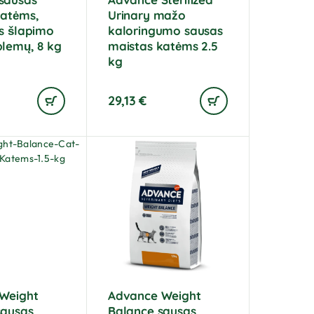
katėms,
Urinary mažo
s šlapimo
kaloringumo sausas
blemų, 8 kg
maistas katėms 2.5
kg
29,13
€
Weight
Advance Weight
sausas
Balance sausas