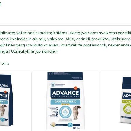
s
ializuotą veterinarinį maistą katėms, skirtą įvairiems sveikatos poreik
svorio kontrolės ir alergijų valdymo. Mūsų atrinkti produktai užtikrina
 augintinės gerą savijautą kasdien. Pasitikėkite profesionalų rekomend
ingai! Užsisakykite jau šiandien!
š 200