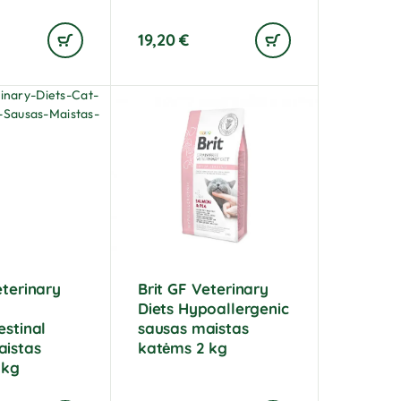
19,20
€
eterinary
Brit GF Veterinary
Diets Hypoallergenic
estinal
sausas maistas
aistas
katėms 2 kg
 kg