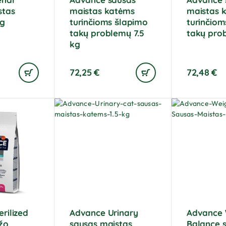
stas
maistas katėms
maistas 
kg
turinčioms šlapimo
turinčiom
takų problemų 7.5
takų pro
kg
72,25
€
72,48
€
rilized
Advance Urinary
Advance 
žo
sausas maistas
Balance 