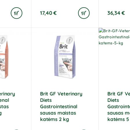
17,40
€
36,34
€
erinary
Brit GF Veterinary
Brit GF V
enal
Diets
Diets
stas
Gastrointestinal
Gastroint
g
sausas maistas
sausas m
katėms 2 kg
katėms 5