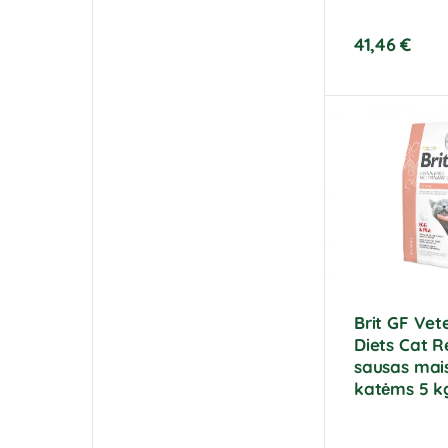
41,46
€
Brit GF Vet
Diets Cat R
sausas mai
katėms 5 k