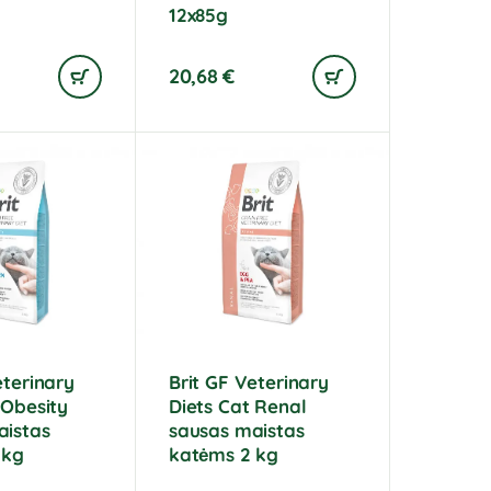
12x85g
20,68
€
eterinary
Brit GF Veterinary
 Obesity
Diets Cat Renal
aistas
sausas maistas
 kg
katėms 2 kg