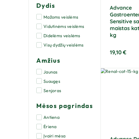
Dydis
Advance
Gastroenter
Mažoms veislėms
Sensitive s
Vidutinėms veislėms
maistas ka
kg
Didelėms veislėms
Visų dydžių veislėms
19,10
€
Amžius
Jaunas
Suaugęs
Senjoras
Mėsos pagrindas
Antiena
Ėriena
Įvairi mėsa
Advance R