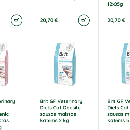
12x85g
20,70
€
20,70
€
erinary
Brit GF Veterinary
Brit GF V
Diets Cat Obesity
Diets Cat
enic
sausas maistas
sausas m
stas
katėms 2 kg
katėms 5
g