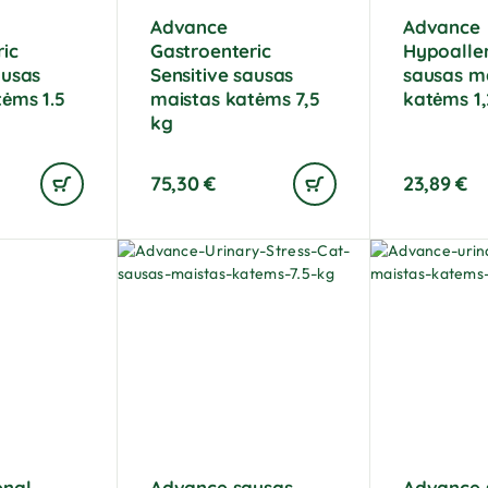
Advance
Advance
ic
Gastroenteric
Hypoalle
ausas
Sensitive sausas
sausas m
tėms 1.5
maistas katėms 7,5
katėms 1
kg
75,30
€
23,89
€
enal
Advance sausas
Advance 