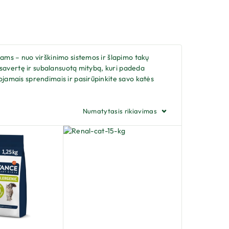
iams – nuo virškinimo sistemos ir šlapimo takų
 visavertę ir subalansuotą mitybą, kuri padeda
uojamais sprendimais ir pasirūpinkite savo katės
Numatytasis rikiavimas