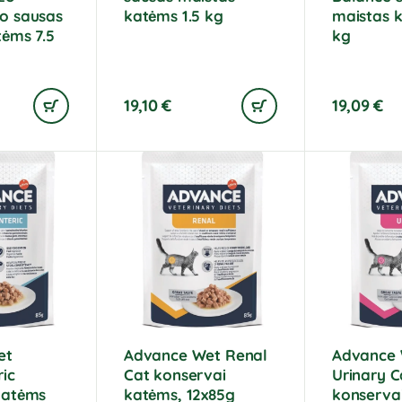
o sausas
katėms 1.5 kg
maistas k
tėms 7.5
kg
19,10
€
19,09
€
et
Advance Wet Renal
Advance
ic
Cat konservai
Urinary C
katėms
katėms, 12x85g
konserva