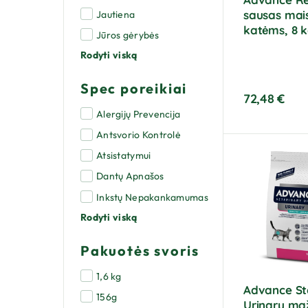
sausas mai
Jautiena
katėms, 8 
Jūros gėrybės
Rodyti viską
Spec poreikiai
72,48
€
Alergijų Prevencija
Antsvorio Kontrolė
Atsistatymui
Dantų Apnašos
Inkstų Nepakankamumas
Rodyti viską
Pakuotės svoris
1,6 kg
Advance Ste
156g
Urinary ma