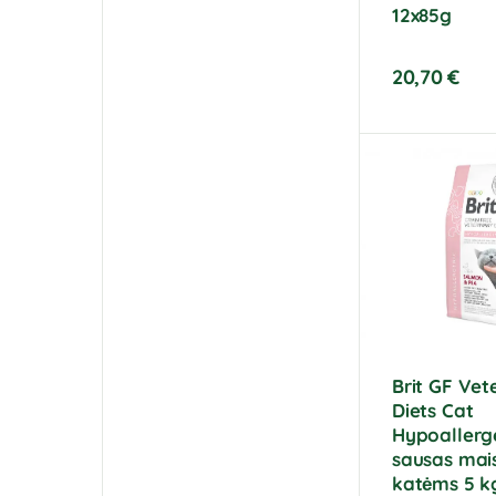
12x85g
20,70
€
Brit GF Vet
Diets Cat
Hypoallerg
sausas mai
katėms 5 k