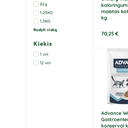
82g
kaloringum
maistas ka
1,25KG
kg
1,5KG
Rodyti viską
70,25
€
Kiekis
1 vnt
12 vnt
Advance W
Gastroenter
konservai 