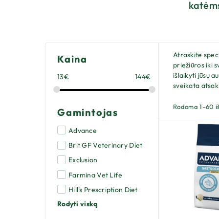
katėm
Atraskite spec
Kaina
priežiūros iki 
išlaikyti jūsų
13
€
144
€
sveikata atsak
Rodoma 1–60 i
Gamintojas
Advance
Brit GF Veterinary Diet
Exclusion
Farmina Vet Life
Hill's Prescription Diet
Rodyti viską