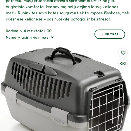
petnešų. Mūsų kruopščiai atrinkti sprendimai užtikrina jūsų
augintinio komfortą, kvėpavimą bei judėjimo laisvę kelionės
metu. Rūpinkitės savo katės saugumu tiek trumpose išvykose, tiek
ilgesnėse kelionėse – pasiruoškite patogiai ir be streso!
Rodomi visi rezultatai: 30
FILTRAI
Numatytasis rikiavimas