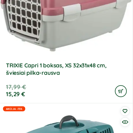
TRIXIE Capri 1 boksas, XS 32x31x48 cm,
šviesiai pilka-rausva
17,99
€
15,29
€
AKCIJA -15%