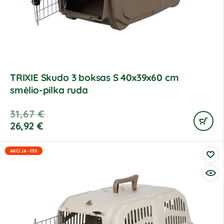
TRIXIE Skudo 3 boksas S 40x39x60 cm
smėlio-pilka ruda
31,67
€
26,92
€
AKCIJA -15%