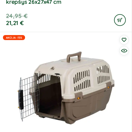
krepšys 26x27x47 cm
24,95
€
21,21
€
AKCIJA -15%