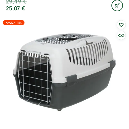
29,49
€
25,07
€
AKCIJA -15%