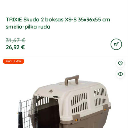
TRIXIE Skudo 2 boksas XS-S 35x36x55 cm
smėlio-pilka ruda
31,67
€
26,92
€
AKCIJA -15%