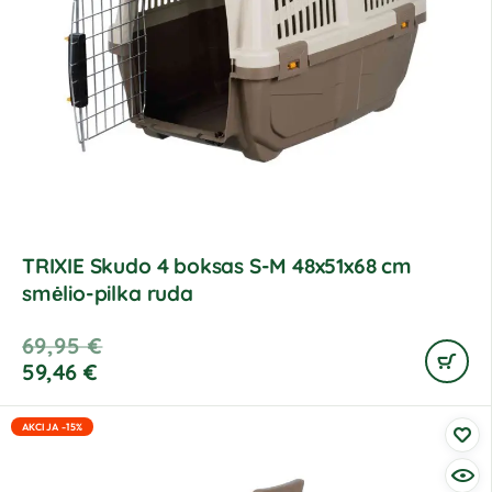
TRIXIE Skudo 4 boksas S-M 48x51x68 cm
smėlio-pilka ruda
69,95
€
59,46
€
AKCIJA -15%