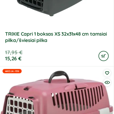
TRIXIE Capri 1 boksas XS 32x31x48 cm tamsiai
pilka/šviesiai pilka
17,95
€
15,26
€
AKCIJA -15%