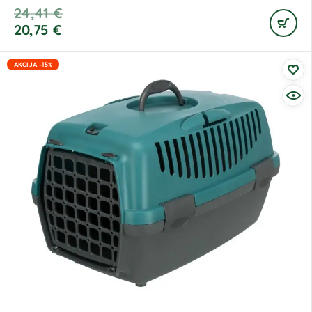
24,41
€
20,75
€
AKCIJA -15%