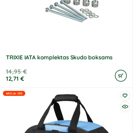
TRIXIE IATA komplektas Skudo boksams
14,95
€
12,71
€
AKCIJA -15%