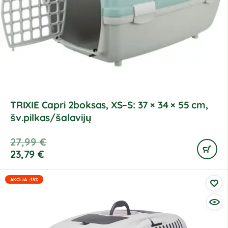
TRIXIE Capri 2boksas, XS–S: 37 × 34 × 55 cm,
šv.pilkas/šalavijų
27,99
€
23,79
€
AKCIJA -15%