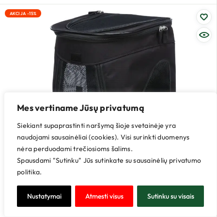
AKCIJA -15%
Mes vertiname Jūsų privatumą
Siekiant supaprastinti naršymą šioje svetainėje yra
naudojami sausainėliai (cookies). Visi surinkti duomenys
nėra perduodami trečiosioms šalims.
Spausdami "Sutinku" Jūs sutinkate su sausainėlių privatumo
politika.
Nustatymai
Atmesti visus
Sutinku su visais
TRIXIE Timon kuprinė 34x44x30 cm juoda
pilka