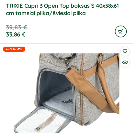
TRIXIE Capri 3 Open Top boksas S 40x38x61
cm tamsiai pilka/šviesiai pilka
39,83
€
33,86
€
AKCIJA -15%