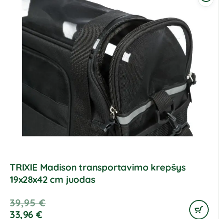
TRIXIE Madison transportavimo krepšys
19x28x42 cm juodas
39,95
€
33,96
€