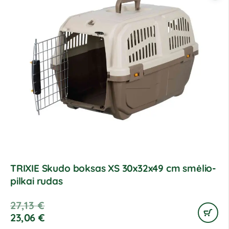
TRIXIE Skudo boksas XS 30x32x49 cm smėlio-
pilkai rudas
27,13
€
23,06
€