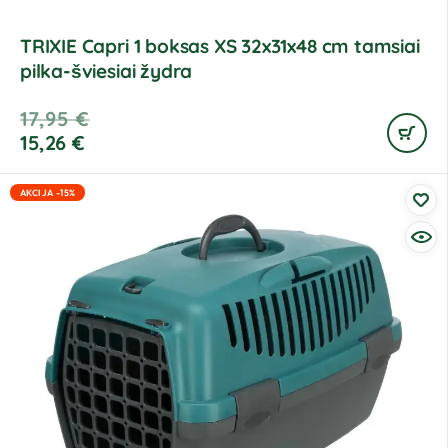
TRIXIE Capri 1 boksas XS 32x31x48 cm tamsiai
pilka-šviesiai žydra
17,95
€
15,26
€
AKCIJA -15%