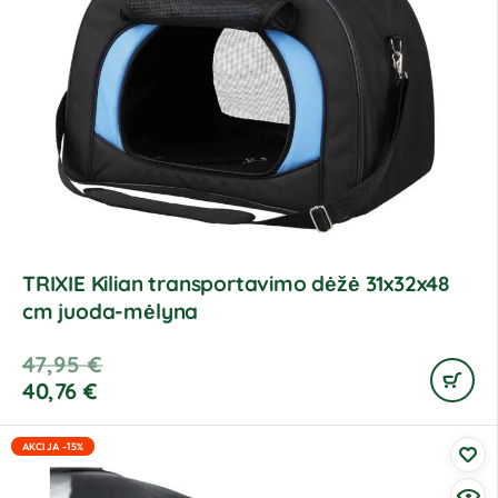
TRIXIE Kilian transportavimo dėžė 31x32x48
cm juoda-mėlyna
47,95
€
40,76
€
AKCIJA -15%