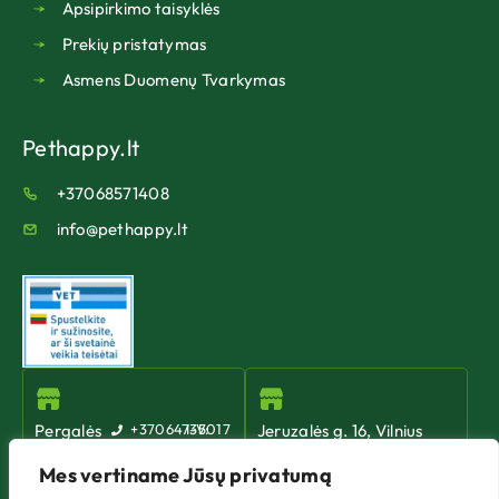
Apsipirkimo taisyklės
Prekių pristatymas
Asmens Duomenų Tvarkymas
Pethappy.lt
+37068571408
info@pethappy.lt
Pergalės
+37064735017
I-V:
Jeruzalės g. 16, Vilnius
10:00
g. 42,
+37067560331
-
Mes vertiname Jūsų privatumą
I-V: 10:00 - 19:00
Vilnius
19:00
VI: 10:00 - 15:00