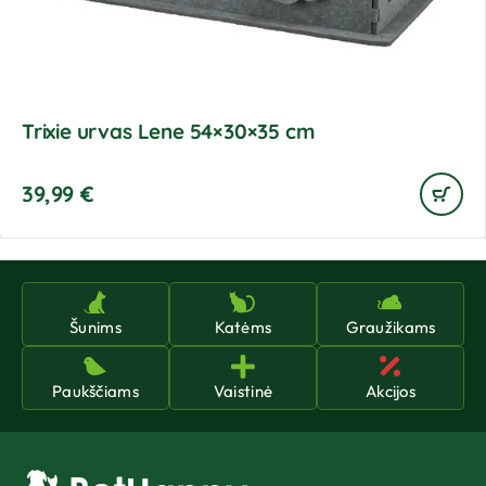
Trixie urvas Lene 54×30×35 cm
39,99
€
Šunims
Katėms
Graužikams
Paukščiams
Vaistinė
Akcijos