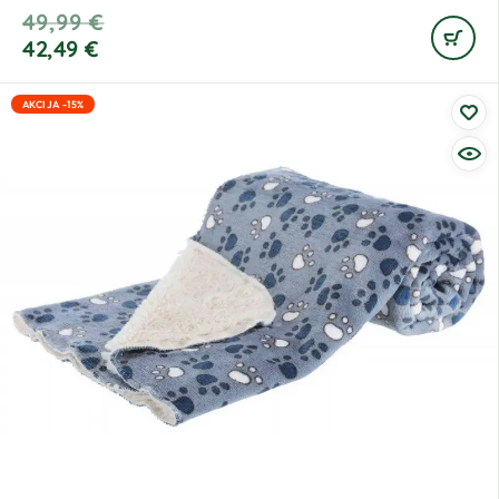
49,99
€
42,49
€
AKCIJA -15%