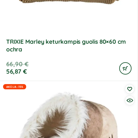
TRIXIE Marley keturkampis guolis 80×60 cm
ochra
66,90
€
56,87
€
AKCIJA -15%