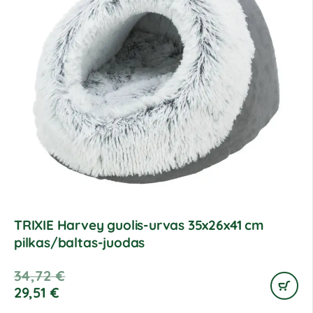
TRIXIE Harvey guolis-urvas 35x26x41 cm
pilkas/baltas-juodas
34,72
€
29,51
€