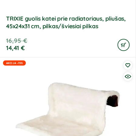
TRIXIE guolis katei prie radiatoriaus, pliušas,
45x24x31 cm, pilkas/šviesiai pilkas
16,95
€
14,41
€
AKCIJA -15%