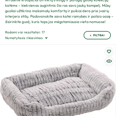
Atraskite kruopščiai atrinktą stilingų ir patogių guolių kolekciją
katėms – kiekvienas augintinis čia ras savo jaukų kampelį. Mūsų
guoliai užtikrina maksimalų komfortą ir puikiai dera prie įvairių
interjero stilių. Padovanokite savo katei ramybės ir poilsio oazę –
išsirinkite guolį, kuris taps jos mėgstamiausia vieta namuose!
Rodomi visi rezultatai: 17
FILTRAI
Numatytasis rikiavimas