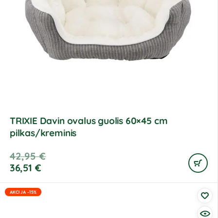
TRIXIE Davin ovalus guolis 60×45 cm
pilkas/kreminis
42,95
€
36,51
€
AKCIJA -15%