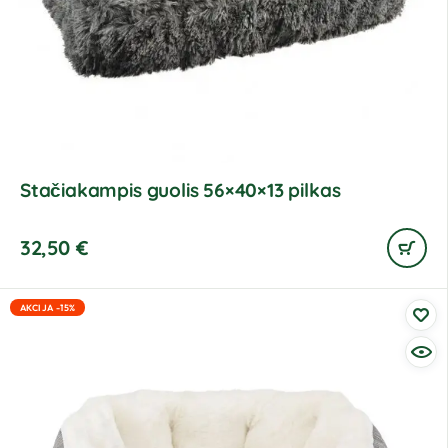
Stačiakampis guolis 56×40×13 pilkas
32,50
€
AKCIJA -15%