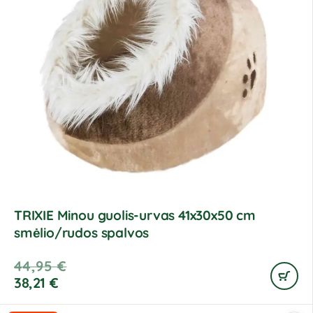
TRIXIE Minou guolis-urvas 41x30x50 cm
smėlio/rudos spalvos
44,95
€
38,21
€