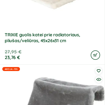
TRIXIE guolis katei prie radiatoriaus,
pliušas/veliūras, 45x26x31 cm
27,95
€
23,76
€
AKCIJA -15%