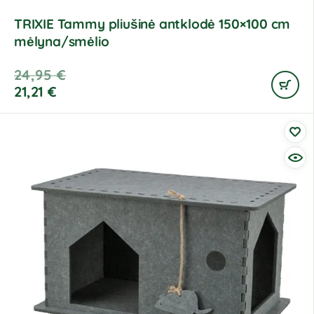
TRIXIE Tammy pliušinė antklodė 150×100 cm
mėlyna/smėlio
24,95
€
21,21
€