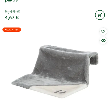
5,49
€
4,67
€
AKCIJA -15%