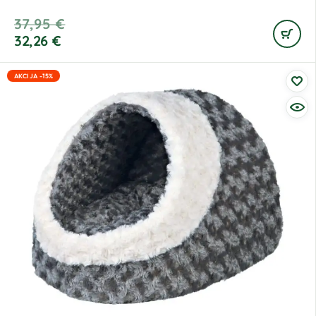
37,95
€
32,26
€
AKCIJA -15%