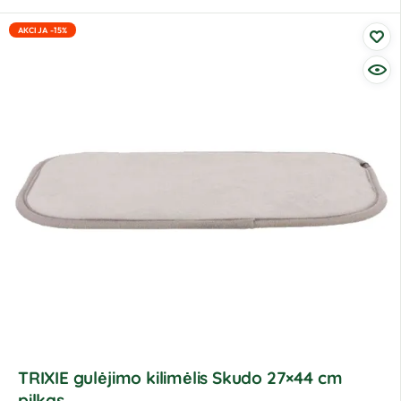
AKCIJA -15%
TRIXIE gulėjimo kilimėlis Skudo 27×44 cm
pilkas