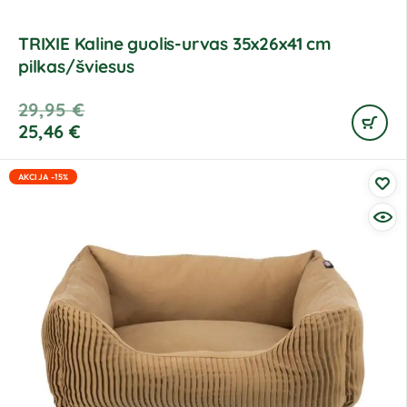
TRIXIE Kaline guolis-urvas 35x26x41 cm
pilkas/šviesus
29,95
€
25,46
€
AKCIJA -15%