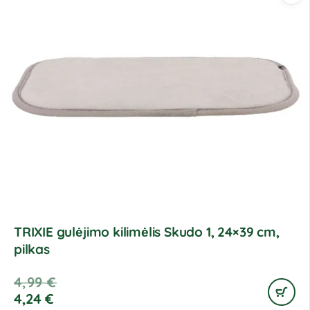
TRIXIE gulėjimo kilimėlis Skudo 1, 24×39 cm,
pilkas
4,99
€
4,24
€