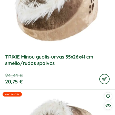
TRIXIE Minou guolis-urvas 35x26x41 cm
smėlio/rudos spalvos
24,41
€
20,75
€
AKCIJA -15%