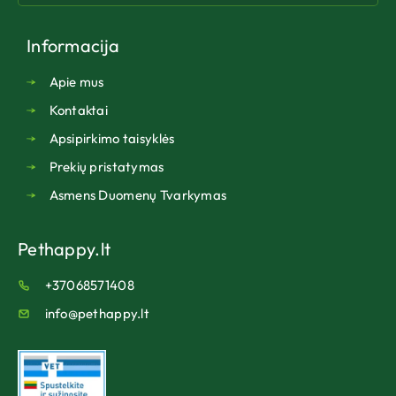
Informacija
Apie mus
Kontaktai
Apsipirkimo taisyklės
Prekių pristatymas
Asmens Duomenų Tvarkymas
Pethappy.lt
+37068571408
info@pethappy.lt