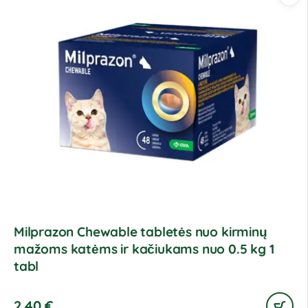
Milprazon Chewable tabletės nuo kirminų
mažoms katėms ir kačiukams nuo 0.5 kg 1
tabl
2,40
€