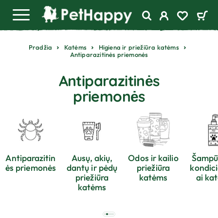
Pradžia
Katėms
Higiena ir priežiūra katėms
Antiparazitinės priemonės
Antiparazitinės
priemonės
Antiparazitin
Ausų, akių,
Odos ir kailio
Šampūn
ės priemonės
dantų ir pėdų
priežiūra
kondici
priežiūra
katėms
ai ka
katėms