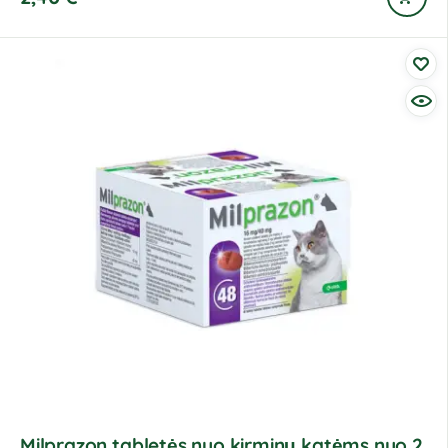
Milprazon tabletės nuo kirminų katėms nuo 2