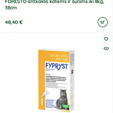
FORESTO antkaklis katėms ir šunims iki 8kg,
38cm
48,40
€