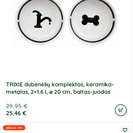
TRIXIE dubenėlių komplektas, keramika-
metalas, 2×1.6 l, ø 20 cm, baltas-juodas
29,95
€
25,46
€
AKCIJA -15%