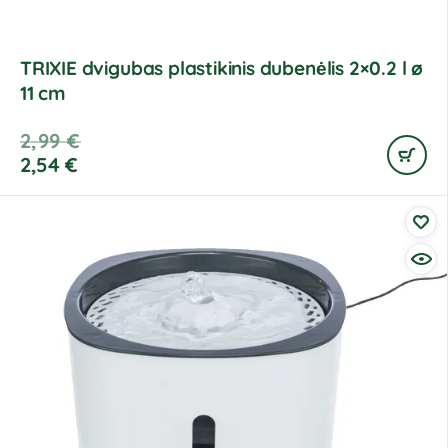
TRIXIE dvigubas plastikinis dubenėlis 2×0.2 l ø
11 cm
2,99
€
2,54
€