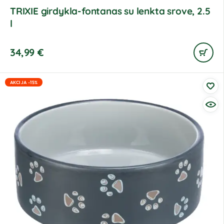
TRIXIE girdykla-fontanas su lenkta srove, 2.5
l
34,99
€
AKCIJA -15%