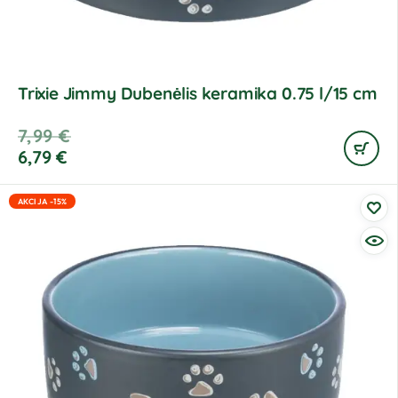
Trixie Jimmy Dubenėlis keramika 0.75 l/15 cm
7,99
€
6,79
€
AKCIJA -15%