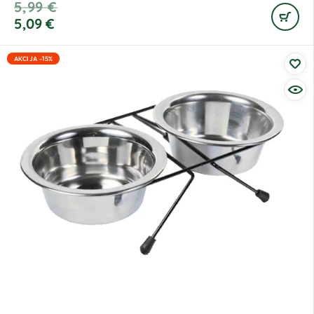
5,99
€
5,09
€
AKCIJA -15%