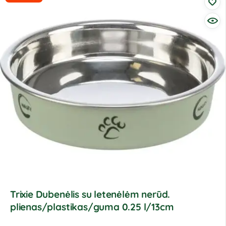
Trixie Dubenėlis su letenėlėm nerūd.
plienas/plastikas/guma 0.25 l/13cm