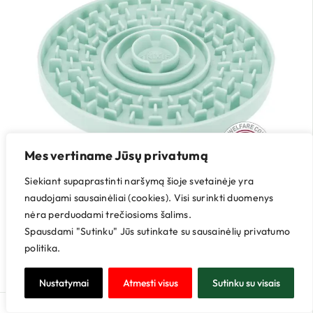
Mes vertiname Jūsų privatumą
Siekiant supaprastinti naršymą šioje svetainėje yra
naudojami sausainėliai (cookies). Visi surinkti duomenys
nėra perduodami trečiosioms šalims.
TRIXIE Junior laižymo lėkštė 15 cm
Spausdami "Sutinku" Jūs sutinkate su sausainėlių privatumo
politika.
3,99
€
3,39
€
Nustatymai
Atmesti visus
Sutinku su visais
AKCIJA -15%