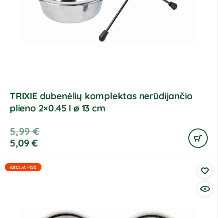
TRIXIE dubenėlių komplektas nerūdijančio
plieno 2×0.45 l ø 13 cm
5,99
€
5,09
€
AKCIJA -15%