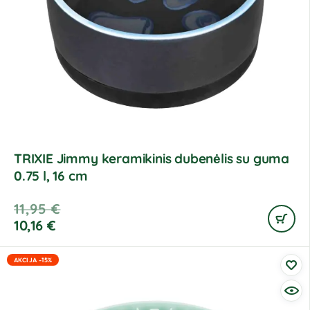
TRIXIE Jimmy keramikinis dubenėlis su guma
0.75 l, 16 cm
11,95
€
10,16
€
AKCIJA -15%