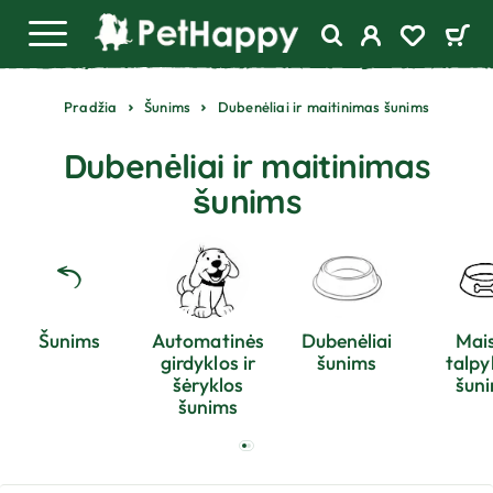
Pradžia
Šunims
Dubenėliai ir maitinimas šunims
Dubenėliai ir maitinimas
šunims
Šunims
Automatinės
Dubenėliai
Mai
girdyklos ir
šunims
talpy
šėryklos
šun
šunims