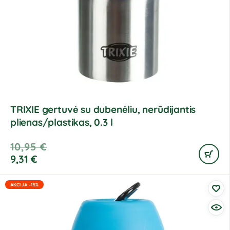
TRIXIE gertuvė su dubenėliu, nerūdijantis
plienas/plastikas, 0.3 l
10,95
€
9,31
€
AKCIJA -15%