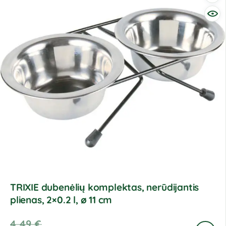
TRIXIE dubenėlių komplektas, nerūdijantis
plienas, 2×0.2 l, ø 11 cm
4,49
€