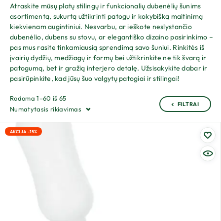
Atraskite mūsų platų stilingų ir funkcionalių dubenėlių šunims
asortimentą, sukurtą užtikrinti patogų ir kokybišką maitinimą
kiekvienam augintiniui. Nesvarbu, ar ieškote neslystančio
dubenėlio, dubens su stovu, ar elegantiško dizaino pasirinkimo –
pas mus rasite tinkamiausią sprendimą savo šuniui. Rinkitės iš
įvairių dydžių, medžiagų ir formų bei užtikrinkite ne tik švarą ir
patogumą, bet ir gražią interjero detalę. Užsisakykite dabar ir
pasirūpinkite, kad jūsų šuo valgytų patogiai ir stilingai!
Rodoma 1–60 iš 65
FILTRAI
Numatytasis rikiavimas
AKCIJA -15%