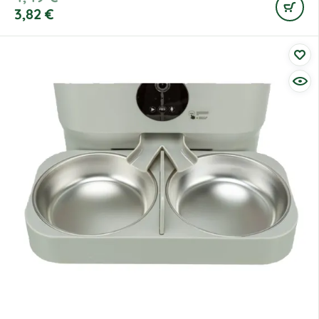
3,82
€