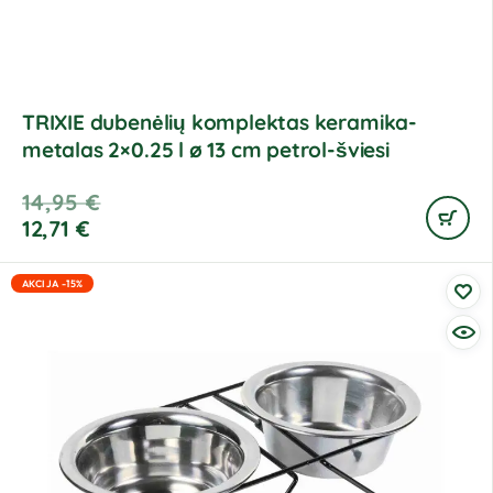
TRIXIE dubenėlių komplektas keramika-
metalas 2×0.25 l ø 13 cm petrol-šviesi
14,95
€
12,71
€
AKCIJA -15%