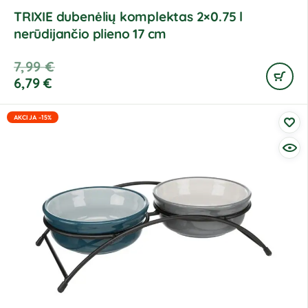
TRIXIE dubenėlių komplektas 2×0.75 l
nerūdijančio plieno 17 cm
7,99
€
6,79
€
AKCIJA -15%