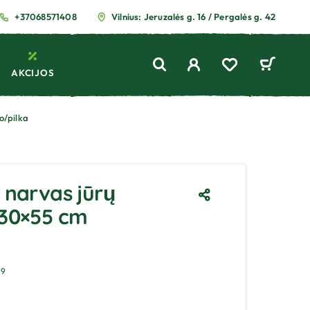
+37068571408
Vilnius: Jeruzalės g. 16 / Pergalės g. 42
AKCIJOS
o/pilka
 narvas jūrų
130×55 cm
49