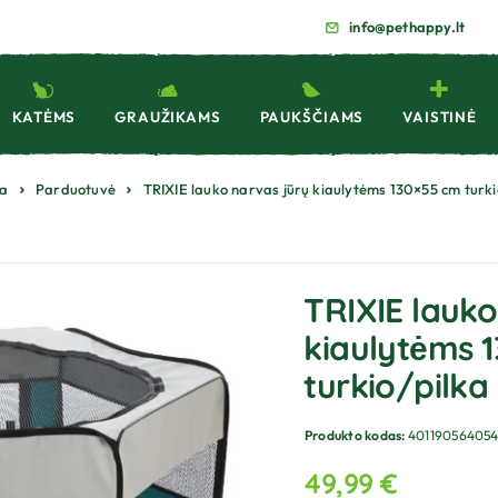
info@pethappy.lt
KATĖMS
GRAUŽIKAMS
PAUKŠČIAMS
VAISTINĖ
ia
Parduotuvė
TRIXIE lauko narvas jūrų kiaulytėms 130×55 cm turki
TRIXIE lauko
kiaulytėms 
turkio/pilka
Produkto kodas:
40119056405
49,99
€