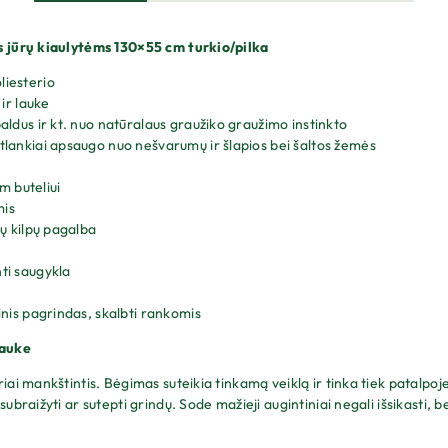
 jūrų kiaulytėms 130×55 cm turkio/pilka
liesterio
 ir lauke
baldus ir kt. nuo natūralaus graužiko graužimo instinkto
tlankiai apsaugo nuo nešvarumų ir šlapios bei šaltos žemės
 buteliui
mis
ių kilpų pagalba
ti saugykla
inis pagrindas, skalbti rankomis
lauke
i mankštintis. Bėgimas suteikia tinkamą veiklą ir tinka tiek patalpoje,
raižyti ar sutepti grindų. Sode mažieji augintiniai negali išsikasti, be 