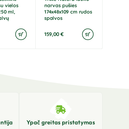
su vielos
narvas pušies
 250 ml,
174x48x109 cm rudos
alvų
spalvos
159,00
€
ntija
Ypač greitas pristatymas