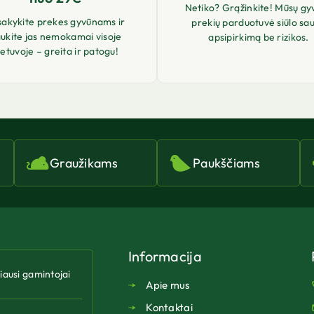
Netiko? Grąžinkite! Mūsų gy
sakykite prekes gyvūnams ir
prekių parduotuvė siūlo sa
ukite jas nemokamai visoje
apsipirkimą be rizikos.
ietuvoje – greita ir patogu!
Graužikams
Paukščiams
Informacija
riausi gamintojai
Apie mus
Kontaktai