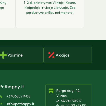
vūnų
1–2 d. pristatymas Vilniuje, Kaune,
ugų
Klaipėdoje ir visoje Lietuvoje. Zoo
parduotuvė arčiau nei manote!
Vaistinė
Akcijos
Pethappy.lt
Pergalės g. 42,
Vilnius
+37068571408
+37064735017
info@pethappy.lt
I-V: 10:00 - 19:00