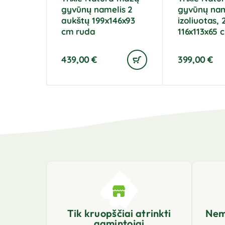
gyvūnų namelis 2
gyvūnų nam
aukštų 199x146x93
izoliuotas, 
cm ruda
116x113x65 
439,00
€
399,00
€
Tik kruopščiai atrinkti
Nem
gamintojai