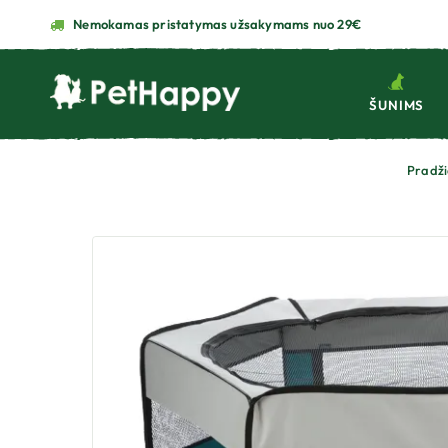
Nemokamas pristatymas užsakymams nuo 29€
ŠUNIMS
Pradž