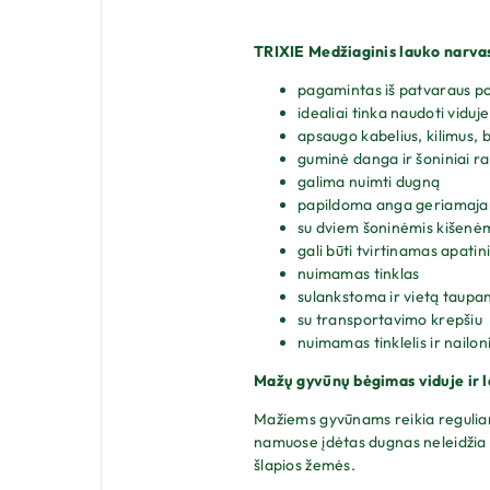
TRIXIE Medžiaginis lauko narvas
pagamintas iš patvaraus po
idealiai tinka naudoti viduje
apsaugo kabelius, kilimus, 
guminė danga ir šoniniai ra
galima nuimti dugną
papildoma anga geriamajam
su dviem šoninėmis kišenė
gali būti tvirtinamas apatin
nuimamas tinklas
sulankstoma ir vietą taupan
su transportavimo krepšiu
nuimamas tinklelis ir nailon
Mažų gyvūnų bėgimas viduje ir 
Mažiems gyvūnams reikia reguliaria
namuose įdėtas dugnas neleidžia sub
šlapios žemės.