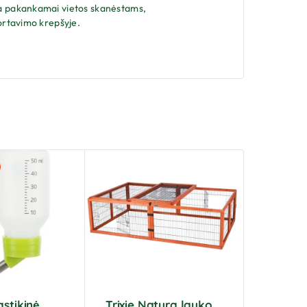
ikia pakankamai vietos skanėstams,
portavimo krepšyje.
astikinė
Trixie Natura lauko