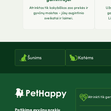
Atrinktos tik kokybiškos zoo prekės ir
Už
gyvūnų maistas – jūsų augintinio
ga
sveikatai ir laimei.
L
Šunims
Katėms
Atrinkti tik ge
Patikima gyvūnų prekių