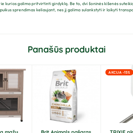
 kurios galima pritvirtinti girdyklą. Be to, dvi šoninės kišenės sute
puikus sprendimas keliaujant, nes jį galima sulankstyti ir laikyti trans
Panašūs produktai
AKCIJA -15%
ura mažų
Brit Animals pašaras
TRIXIE pl