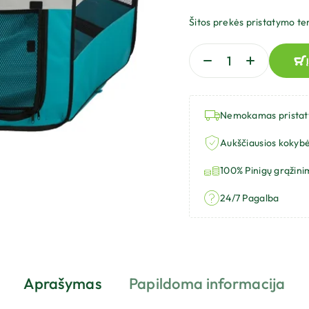
Šitos prekės pristatymo te
Nemokamas prista
Aukščiausios kokybė
100% Pinigų grąžini
24/7 Pagalba
Aprašymas
Papildoma informacija