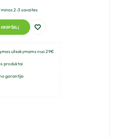
rminas 2-3 savaites
Į KREPŠELĮ
tymas užsakymams nuo 29€
s produktai
mo garantija