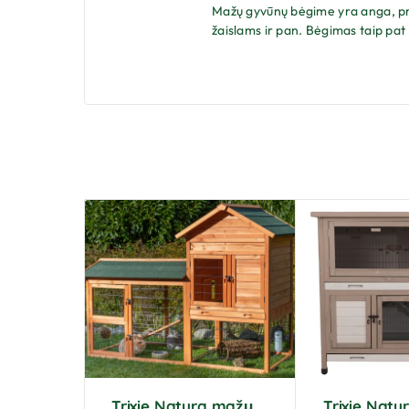
Mažų gyvūnų bėgime yra anga, prie
žaislams ir pan. Bėgimas taip pat 
Trixie Natura mažų
Trixie Nat