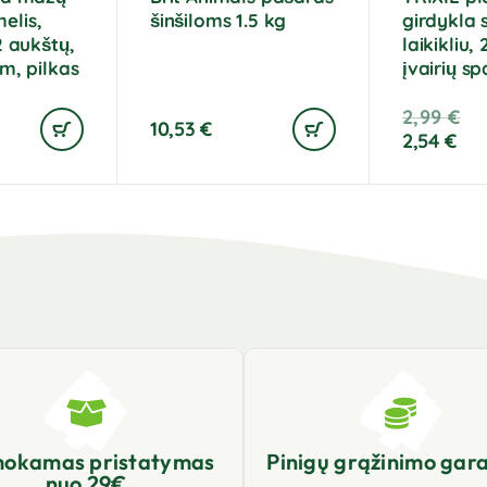
elis,
šinšiloms 1.5 kg
girdykla 
2 aukštų,
laikikliu,
cm, pilkas
įvairių sp
2,99
€
10,53
€
2,54
€
okamas pristatymas
Pinigų grąžinimo gara
nuo 29€