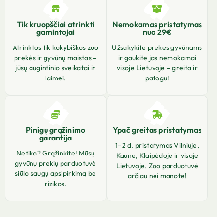
Tik kruopščiai atrinkti
Nemokamas pristatymas
gamintojai
nuo 29€
Atrinktos tik kokybiškos zoo
Užsakykite prekes gyvūnams
prekės ir gyvūnų maistas –
ir gaukite jas nemokamai
jūsų augintinio sveikatai ir
visoje Lietuvoje – greita ir
laimei.
patogu!
Pinigų grąžinimo
Ypač greitas pristatymas
garantija
1–2 d. pristatymas Vilniuje,
Netiko? Grąžinkite! Mūsų
Kaune, Klaipėdoje ir visoje
gyvūnų prekių parduotuvė
Lietuvoje. Zoo parduotuvė
siūlo saugų apsipirkimą be
arčiau nei manote!
rizikos.