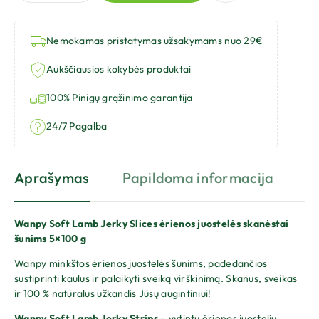
Nemokamas pristatymas užsakymams nuo 29€
Aukščiausios kokybės produktai
100% Pinigų grąžinimo garantija
24/7 Pagalba
Aprašymas
Papildoma informacija
At
Wanpy Soft Lamb Jerky Slices ėrienos juostelės skanėstai
šunims 5×100 g
Wanpy minkštos ėrienos juostelės šunims, padedančios
sustiprinti kaulus ir palaikyti sveiką virškinimą. Skanus, sveikas
ir 100 % natūralus užkandis Jūsų augintiniui!
Wanpy Soft Lamb Jerky Strips
– vytintų ėrienos juostelių