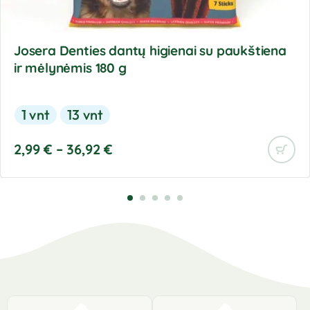
Josera Denties dantų higienai su paukštiena
ir mėlynėmis 180 g
1 vnt
13 vnt
2,99
€
–
36,92
€