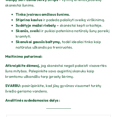
skanėstai šunims.
Tinka įvairaus amžiaus šunims.
Stiprina kaulus
ir padeda palaikyti sveiką virškinimą.
Sudėtyje mažai riebalų –
skanėstai kepti orkaitėje.
Skanūs, sveiki
ir puikiai patenkina natūralų šunų poreikį
kramtyti.
Skanukai gausūs baltymų,
todėl idealiai tinka kaip
natūralus užkandis po treniruotės.
Maitinimo patarimai:
Atkreipkite dėmesį,
jog skanėstai negali pakeisti visavertės
šuns mitybos. Palepinkite savo augintinį skanuku kaip
kramtomu užkandžiu tarp įprastų šėrimų.
SVARBU:
pasirūpinkite, kad jūsų gyvūnas visuomet turėtų
šviežio geriamo vandens.
Analitinės sudedamosios dalys :