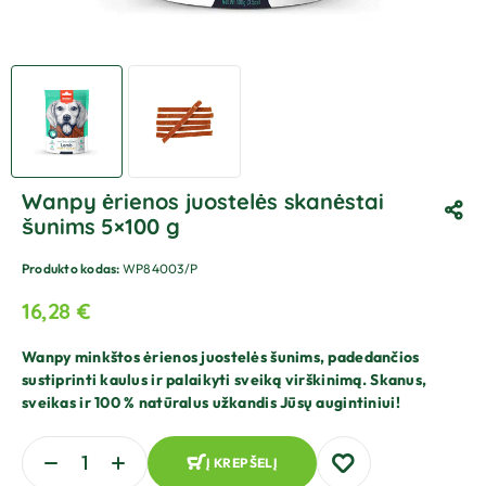
Wanpy ėrienos juostelės skanėstai
šunims 5×100 g
Produkto kodas:
WP84003/P
16,28
€
Wanpy minkštos ėrienos juostelės šunims, padedančios
sustiprinti kaulus ir palaikyti sveiką virškinimą. Skanus,
sveikas ir 100 % natūralus užkandis Jūsų augintiniui!
Į KREPŠELĮ