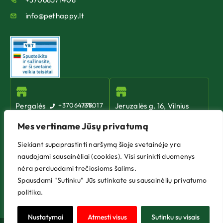
info@pethappy.lt
Pergalės
+37064735017
I-V:
Jeruzalės g. 16, Vilnius
10:00
g. 42,
+37067560331
-
Mes vertiname Jūsų privatumą
I-V: 10:00 - 19:00
Vilnius
19:00
VI: 10:00 - 15:00
VI:
Siekiant supaprastinti naršymą šioje svetainėje yra
VII: Nedirbame
10:00
naudojami sausainėliai (cookies). Visi surinkti duomenys
-
nėra perduodami trečiosioms šalims.
17:00
Spausdami "Sutinku" Jūs sutinkate su sausainėlių privatumo
VII:
Nedirbame
politika.
Nustatymai
Atmesti visus
Sutinku su visais