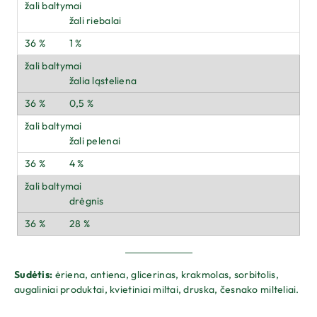
žali riebalai
1 %
žalia ląsteliena
0,5 %
žali pelenai
4 %
drėgnis
28 %
Sudėtis:
ėriena, antiena, glicerinas, krakmolas, sorbitolis,
augaliniai produktai, kvietiniai miltai, druska, česnako milteliai.