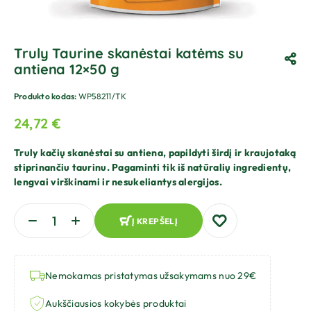
Truly Taurine skanėstai katėms su
antiena 12×50 g
Produkto kodas:
WP58211/TK
24,72
€
Truly kačių skanėstai su antiena, papildyti širdį ir kraujotaką
stiprinančiu taurinu. Pagaminti tik iš natūralių ingredientų,
lengvai virškinami ir nesukeliantys alergijos.
Į KREPŠELĮ
Nemokamas pristatymas užsakymams nuo 29€
Aukščiausios kokybės produktai