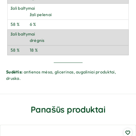
žali pelenai
6 %
drėgnis
18 %
Sudėtis:
antienos mėsa, glicerinas, augaliniai produktai,
druska.
Panašūs produktai