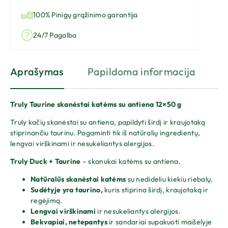
100% Pinigų grąžinimo garantija
24/7 Pagalba
Aprašymas
Papildoma informacija
At
Truly Taurine skanėstai katėms su antiena 12×50 g
Truly kačių skanėstai su antiena, papildyti širdį ir kraujotaką
stiprinančiu taurinu. Pagaminti tik iš natūralių ingredientų,
lengvai virškinami ir nesukeliantys alergijos.
Truly Duck + Taurine
– skanukai katėms su antiena.
Natūralūs skanėstai katėms
su nedideliu kiekiu riebalų.
Sudėtyje yra taurino,
kuris stiprina širdį, kraujotaką ir
regėjimą.
Lengvai virškinami
ir nesukeliantys alergijos.
Bekvapiai, netepantys
ir sandariai supakuoti maišelyje