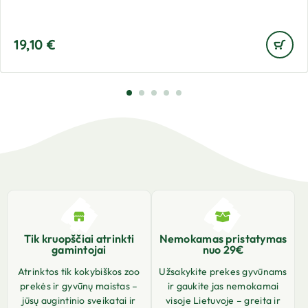
19,10
€
Tik kruopščiai atrinkti
Nemokamas pristatymas
gamintojai
nuo 29€
Atrinktos tik kokybiškos zoo
Užsakykite prekes gyvūnams
prekės ir gyvūnų maistas –
ir gaukite jas nemokamai
jūsų augintinio sveikatai ir
visoje Lietuvoje – greita ir