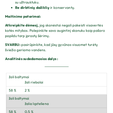
su užtrauktuku.
Be dirbtinių dažiklių
ir konservantų.
Maitinimo patarimai:
Atkreipkite dėmesį,
jog skanėstai negali pakeisti visavertės
katės mitybos. Palepinkite savo augintinį skanuku kaip pašaro
papildu tarp įprastų šėrimų.
SVARBU:
pasirūpinkite, kad jūsų gyvūnas visuomet turėtų
šviežio geriamo vandens.
Analitinės sudedamosios dalys :
žali riebalai
2 %
žalia ląsteliena
0,5 %