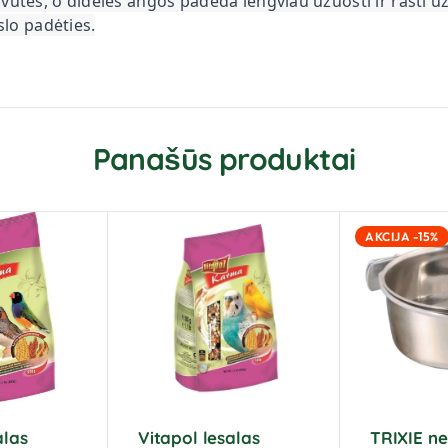
vutes, o didelės angos padeda lengviau užuosti ir rasti 
slo padėties.
Panašūs produktai
AKCIJA -15%
alas
Vitapol lesalas
TRIXIE ne