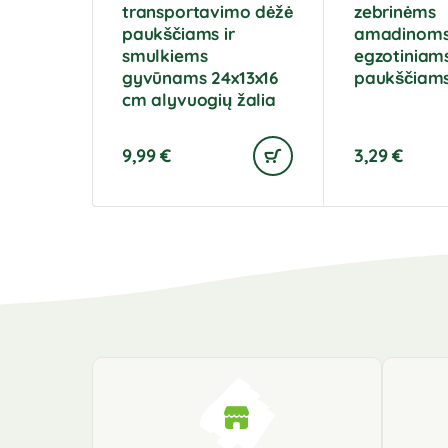
transportavimo dėžė
zebrinėms
paukščiams ir
amadinoms 
smulkiems
egzotiniam
gyvūnams 24x13x16
paukščiam
cm alyvuogių žalia
9,99
€
3,29
€