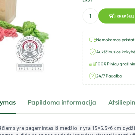
Liko 1
Į KREPŠELĮ
Nemokamas prista
Aukščiausios kokybė
100% Pinigų grąžini
24/7 Pagalba
šymas
Papildoma informacija
Atsiliepi
ščiams yra pagamintas iš medžio ir yra 15×5.5×6 cm dydži