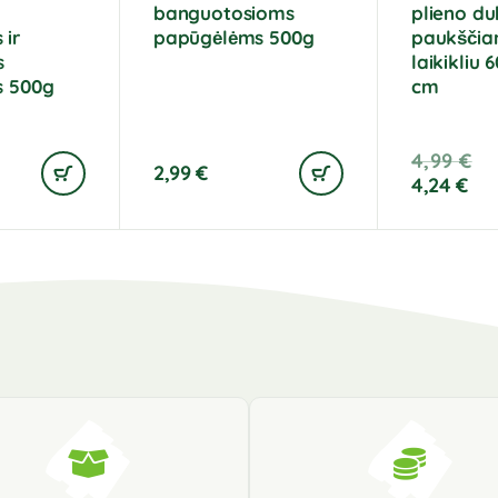
banguotosioms
plieno du
ir
papūgėlėms 500g
paukščia
s
laikikliu 
s 500g
cm
4,99
€
2,99
€
4,24
€