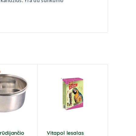
užkandžius. Yra du sunkumo
rūdijančio
Vitapol lesalas