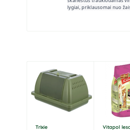
skanėstus traukiodamas vir
lygiai, priklausomai nuo žai
Trixie
Vitapol les