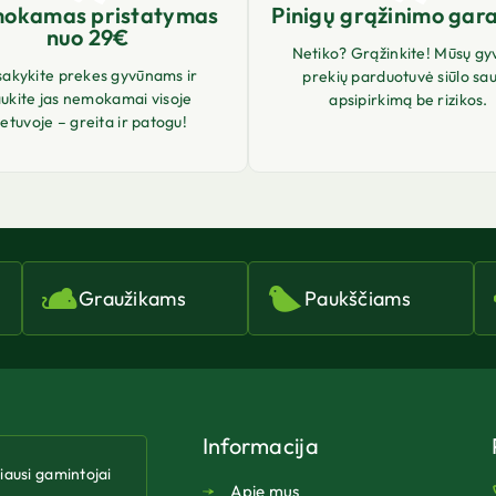
okamas pristatymas
Pinigų grąžinimo gara
nuo 29€
Netiko? Grąžinkite! Mūsų gy
sakykite prekes gyvūnams ir
prekių parduotuvė siūlo sa
ukite jas nemokamai visoje
apsipirkimą be rizikos.
ietuvoje – greita ir patogu!
Graužikams
Paukščiams
Informacija
riausi gamintojai
Apie mus