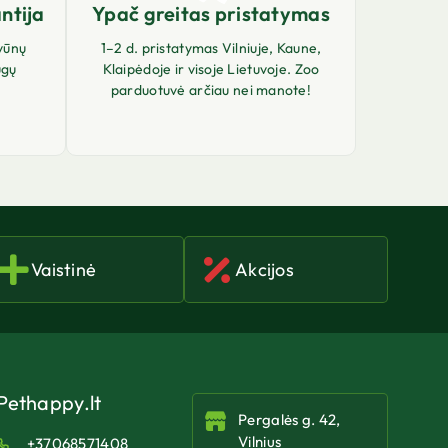
ntija
Ypač greitas pristatymas
vūnų
1–2 d. pristatymas Vilniuje, Kaune,
ugų
Klaipėdoje ir visoje Lietuvoje. Zoo
parduotuvė arčiau nei manote!
Vaistinė
Akcijos
Pethappy.lt
Pergalės g. 42,
Vilnius
+37068571408