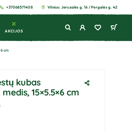
+37068571408
Vilnius: Jeruzalės g. 16 / Pergalės g. 42
AKCIJOS
×6 cm
ėstų kubas
 medis, 15×5.5×6 cm
5
€