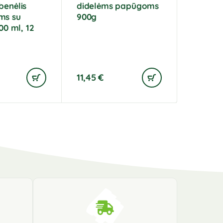
benėlis
didelėms papūgoms
ms su
900g
600 ml, 12
11,45
€