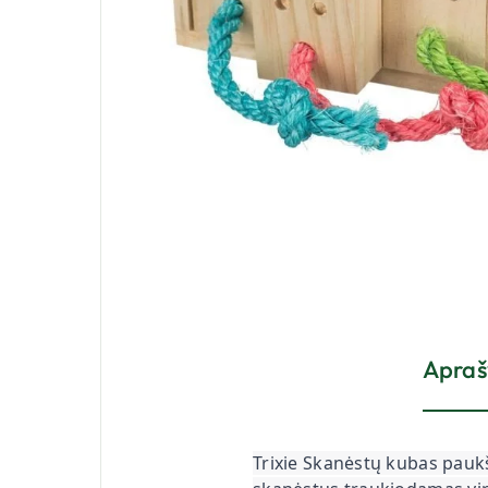
Apra
Trixie Skanėstų kubas pauk