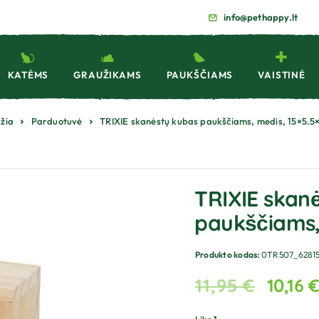
info@pethappy.lt
KATĖMS
GRAUŽIKAMS
PAUKŠČIAMS
VAISTINĖ
žia
Parduotuvė
TRIXIE skanėstų kubas paukščiams, medis, 15×5.5
TRIXIE skan
paukščiams,
Produkto kodas:
0TR507_6281
11,95
€
10,16