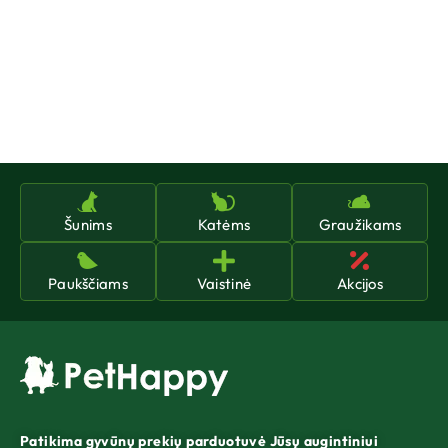
Šunims
Katėms
Graužikams
Paukščiams
Vaistinė
Akcijos
Patikima gyvūnų prekių parduotuvė Jūsų augintiniui