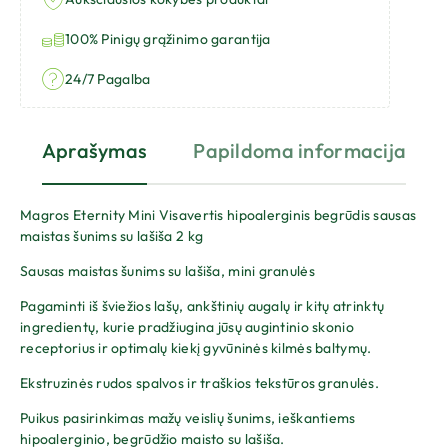
100% Pinigų grąžinimo garantija
24/7 Pagalba
Aprašymas
Papildoma informacija
Magros Eternity Mini Visavertis hipoalerginis begrūdis sausas
maistas šunims su lašiša 2 kg
Sausas maistas šunims su lašiša, mini granulės
Pagaminti iš šviežios lašų, ​​ankštinių augalų ir kitų atrinktų
ingredientų, kurie pradžiugina jūsų augintinio skonio
receptorius ir optimalų kiekį gyvūninės kilmės baltymų.
Ekstruzinės rudos spalvos ir traškios tekstūros granulės.
Puikus pasirinkimas mažų veislių šunims, ieškantiems
hipoalerginio, begrūdžio maisto su lašiša.