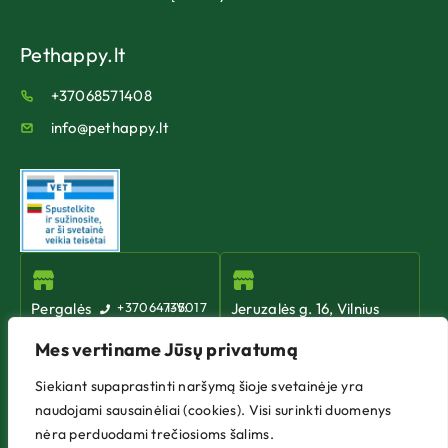
Pethappy.lt
+37068571408
info@pethappy.lt
Pergalės
+37064735017
I-V:
Jeruzalės g. 16, Vilnius
10:00
g. 42,
+37067560331
-
Mes vertiname Jūsų privatumą
I-V: 10:00 - 19:00
Vilnius
19:00
VI: 10:00 - 15:00
VI:
Siekiant supaprastinti naršymą šioje svetainėje yra
VII: Nedirbame
10:00
naudojami sausainėliai (cookies). Visi surinkti duomenys
-
nėra perduodami trečiosioms šalims.
17:00