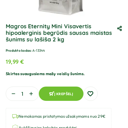
Magros Eternity Mini Visavertis
hipoalerginis begrūdis sausas maistas
šunims su lašiša 2 kg
Produkto kodas:
A-13344
19,99
€
Skirtas suaugusiems mažų veislių šunims.
Į KREPŠELĮ
Nemokamas pristatymas užsakymams nuo 29€
Aukščiausios kokybės produktai