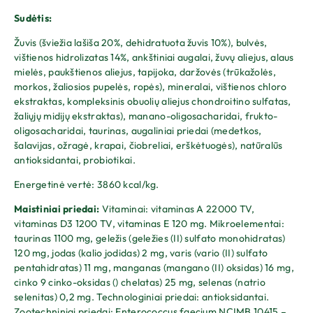
Sudėtis:
Žuvis (šviežia lašiša 20%, dehidratuota žuvis 10%), bulvės,
vištienos hidrolizatas 14%, ankštiniai augalai, žuvų aliejus, alaus
mielės, paukštienos aliejus, tapijoka, daržovės (trūkažolės,
morkos, žaliosios pupelės, ropės), mineralai, vištienos chloro
ekstraktas, kompleksinis obuolių aliejus chondroitino sulfatas,
žaliųjų midijų ekstraktas), manano-oligosacharidai, frukto-
oligosacharidai, taurinas, augaliniai priedai (medetkos,
šalavijas, ožragė, krapai, čiobreliai, erškėtuogės), natūralūs
antioksidantai, probiotikai.
Energetinė vertė: 3860 kcal/kg.
Maistiniai priedai:
Vitaminai: vitaminas A 22000 TV,
vitaminas D3 1200 TV, vitaminas E 120 mg. Mikroelementai:
taurinas 1100 mg, geležis (geležies (II) sulfato monohidratas)
120 mg, jodas (kalio jodidas) 2 mg, varis (vario (II) sulfato
pentahidratas) 11 mg, manganas (mangano (II) oksidas) 16 mg,
cinko 9 cinko-oksidas () chelatas) 25 mg, selenas (natrio
selenitas) 0,2 mg. Technologiniai priedai: antioksidantai.
Zootechniniai priedai: Enterococcus faecium NCIMB 10415 –