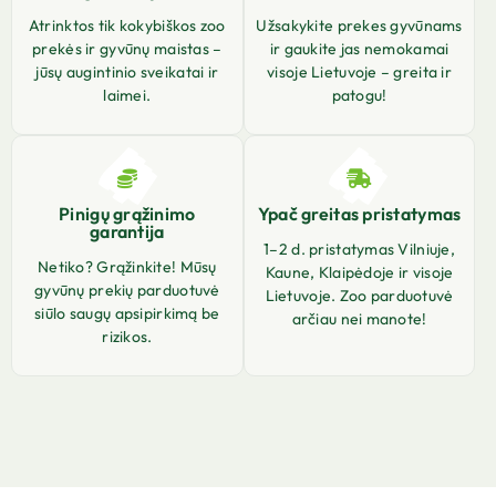
Atrinktos tik kokybiškos zoo
Užsakykite prekes gyvūnams
prekės ir gyvūnų maistas –
ir gaukite jas nemokamai
jūsų augintinio sveikatai ir
visoje Lietuvoje – greita ir
laimei.
patogu!
Pinigų grąžinimo
Ypač greitas pristatymas
garantija
1–2 d. pristatymas Vilniuje,
Netiko? Grąžinkite! Mūsų
Kaune, Klaipėdoje ir visoje
gyvūnų prekių parduotuvė
Lietuvoje. Zoo parduotuvė
siūlo saugų apsipirkimą be
arčiau nei manote!
rizikos.