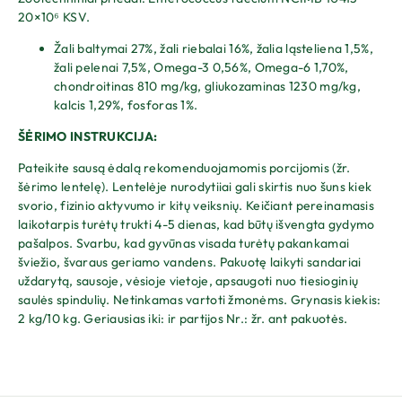
20×10⁶ KSV.
Žali baltymai 27%, žali riebalai 16%, žalia ląsteliena 1,5%,
žali pelenai 7,5%, Omega-3 0,56%, Omega-6 1,70%,
chondroitinas 810 mg/kg, gliukozaminas 1230 mg/kg,
kalcis 1,29%, fosforas 1%.
ŠĖRIMO INSTRUKCIJA:
Pateikite sausą ėdalą rekomenduojamomis porcijomis (žr.
šėrimo lentelę). Lentelėje nurodytiiai gali skirtis nuo šuns kiek
svorio, fizinio aktyvumo ir kitų veiksnių. Keičiant pereinamasis
laikotarpis turėtų trukti 4-5 dienas, kad būtų išvengta gydymo
pašalpos. Svarbu, kad gyvūnas visada turėtų pakankamai
šviežio, švaraus geriamo vandens. Pakuotę laikyti sandariai
uždarytą, sausoje, vėsioje vietoje, apsaugoti nuo tiesioginių
saulės spindulių. Netinkamas vartoti žmonėms. Grynasis kiekis:
2 kg/10 kg. Geriausias iki: ir partijos Nr.: žr. ant pakuotės.