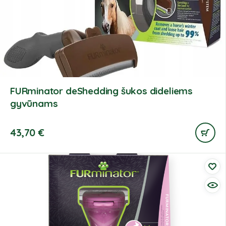
FURminator deShedding šukos dideliems
gyvūnams
43,70
€