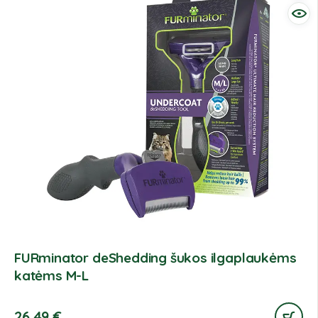
FURminator deShedding šukos ilgaplaukėms
katėms M-L
26,49
€