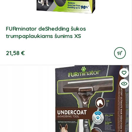
FURminator deShedding šukos
trumpaplaukiams šunims XS
21,58
€