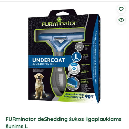
FURminator deShedding šukos ilgaplaukiams
šunims L