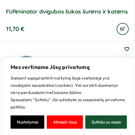
FURminator dvigubos šukos šunims ir katėms
11,70
€
Mes vertiname Jūsų privatumą
Siekiant supaprastinti naršymą šioje svetainėje yra
naudojami sausainėliai (cookies). Visi surinkti duomenys
nėra perduodami trečiosioms šalims.
Spausdami "Sutinku" Jūs sutinkate su sausainėlių privatumo
politika.
Nustatymai
Atmesti visus
Sutinku su visais