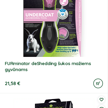
FURminator deShedding šukos mažiems
gyvūnams
21,58
€