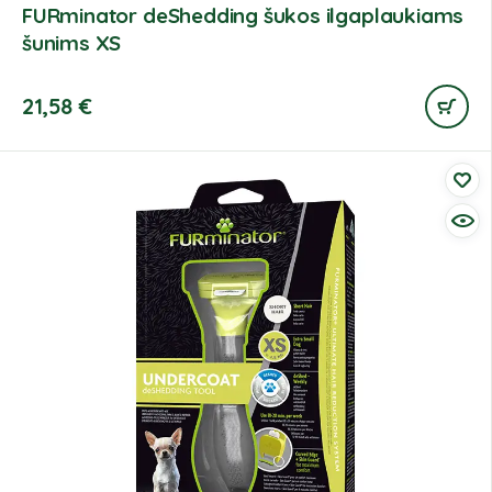
FURminator deShedding šukos ilgaplaukiams
šunims XS
21,58
€