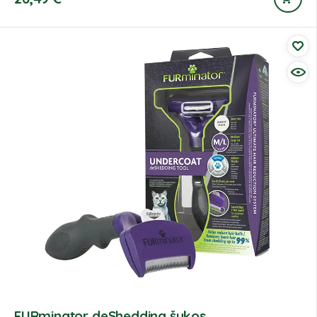
FURminator deShedding šukos