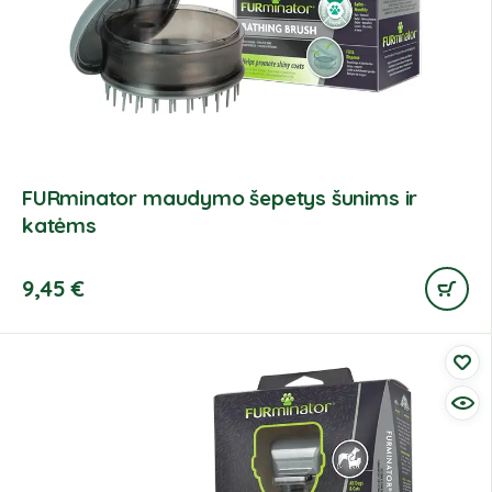
FURminator maudymo šepetys šunims ir
katėms
9,45
€